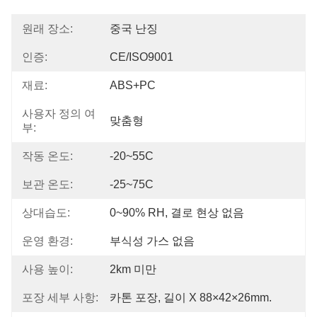
원래 장소:
중국 난징
인증:
CE/ISO9001
재료:
ABS+PC
사용자 정의 여
맞춤형
부:
작동 온도:
-20~55C
보관 온도:
-25~75C
상대습도:
0~90% RH, 결로 현상 없음
운영 환경:
부식성 가스 없음
사용 높이:
2km 미만
포장 세부 사항:
카톤 포장, 길이 X 88×42×26mm.