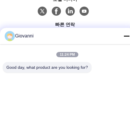
빠른 연락
Tel
Giovanni
+86-180-6120-9532
11:24 PM
이메일
contact@njdecowell.com
Good day, what product are you looking for?
주소
건물 13, Ruichuang 지능형 제조 공원, 19번 랭신 도로, 푸쿠
구, 난징
개인 정보 정책
|
사이트맵
중국 좋은 품질 울트라 슬림 카드 타입 I/O 모듈 공급업체. 저작권 ©
2024-2026 Nanjing Decowell Automation Co., Ltd. . 판권 소유.