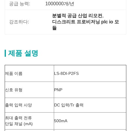
공급 능력:
1000000개/년
분별적 공급 산업 리모컨
, 
강조하다:
디스크리트 프로비저닝 plc io 모
듈
제품 설명
제품 이름
LS-8DI-P2FS
신호 유형
PNP
출력 입력 사양
DC 입력/Tr 출력
최대 출력 전류
500mA
단일 채널 (mA)