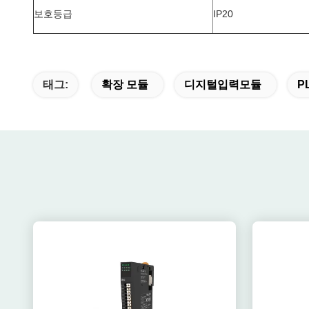
보호등급
IP20
태그:
확장 모듈
디지털입력모듈
P