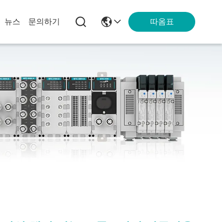
따옴표
뉴스
문의하기