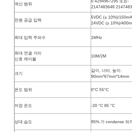
0 4294967295 또는-
계산 범위
2147483648 214748
5VDC (± 10%)/150m
전원 공급 입력
24VDC (± 10%)/400
최대 입력 주파수
1MHz
최대 연결 거리
10M/2M
신호 케이블
길이, 너비, 높이:
크기
90mm*67mm*14mm
온도 범위
0°C 55°C
저장 온도
-20 °C 85 °C
상대 습도
95% 가 condense